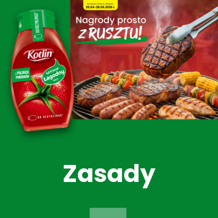
Przejdź
do
treści
Zasady